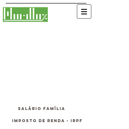
Marilluz Contabilidade e
Assessoria Empresarial Ltda
Desde 19
de Março
de 1991
Aqui nós falamos de empresário para
empresário.
Contatos 19 |
3281 3135
|
3282 3585
Whastapp 19|
3281 3135
Email
Contato@marilluz.com.br
salário Família
iMPOSTO DE rENDA - IRPF