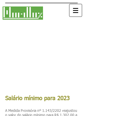
Marilluz Contabilidade e
Assessoria Empresarial Ltda
Desde 19
de Março
de 1991
Aqui nós falamos de empresário para
empresário.
Contatos 19 |
3281 3135
|
3282 3585
Whastapp 19|
3281 3135
Email
Contato@marilluz.com.br
Salário mínimo para 2023
A Medida Provisória nº 1.143/2202 reajustou
o valor do salário mínimo para R$ 1.302,00 a