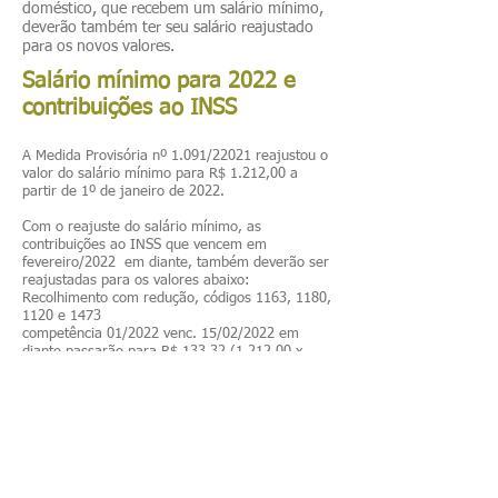
doméstico, que recebem um salário mínimo,
deverão também ter seu salário reajustado
para os novos valores.
Salário mínimo para 2022 e
contribuições ao INSS
A Medida Provisória nº 1.091/22021 reajustou o
valor do salário mínimo para R$ 1.212,00 a
partir de 1º de janeiro de 2022.
Com o reajuste do salário mínimo, as
contribuições ao INSS que vencem em
fevereiro/2022 em diante, também deverão ser
reajustadas para os valores abaixo:
Recolhimento com redução, códigos 1163, 1180,
1120 e 1473
competência 01/2022 venc. 15/02/2022 em
diante passarão para R$ 133,32 (1.212,00 x
11%)
Recolhimento sem redução, códigos 1007, 1406
e 1503,
competência 01/2022 venc. 15/02/2022 em
diante passarão para R$ 242,40 (1.212,00 x
20%)