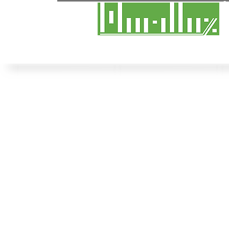
M
A
Desde 19 de Março de 1991