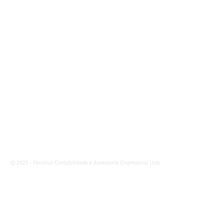
randir Ferraz de Campos | 943 | Jardim Aparecida, Campinas, SP - CEP 
© 2025 - Marillluz Contabilidade e Assessoria Empresarial Ltda