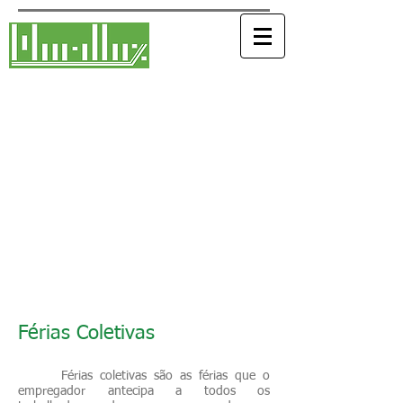
Marilluz Contabilidade e
Assessoria Empresarial Ltda
Desde 19
de Março
de 1991
Aqui nós falamos de empresário para
empresário.
Contatos 19 |
3281 3135
|
3282 3585
Whastapp 19|
3281 3135
Email
Contato@marilluz.com.br
Férias Coletivas
Férias coletivas são as férias que o
empregador antecipa a todos os