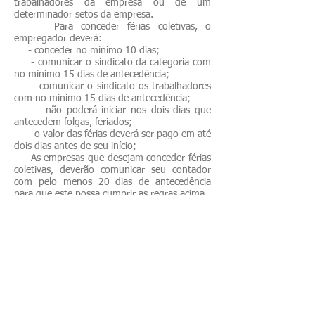
trabalhadores da empresa ou de um
determinador setos da empresa.
Para conceder férias coletivas, o
empregador deverá:
- conceder no mínimo 10 dias;
- comunicar o sindicato da categoria com
no mínimo 15 dias de antecedência;
- comunicar o sindicato os trabalhadores
com no mínimo 15 dias de antecedência;
- não poderá iniciar nos dois dias que
antecedem folgas, feriados;
- o valor das férias deverá ser pago em até
dois dias antes de seu início;
As empresas que desejam conceder férias
coletivas, deverão comunicar seu contador
com pelo menos 20 dias de antecedência
para que este possa cumprir as regras acima.
Rua Jurandir Ferraz de Campos | 943 |
Jardim Aparecida, Campinas, SP - CEP
13.068-602
© 2025 - Marillluz Contabilidade e Assessoria
Empresarial Ltda