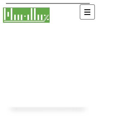
Marilluz Contabilidade e
Assessoria Empresarial Ltda
Desde 19
de Março
de 1991
Aqui nós falamos de empresário para
empresário.
Contatos 19 |
3281 3135
|
3282 3585
Whastapp 19|
3281 3135
Email
Contato@marilluz.com.br