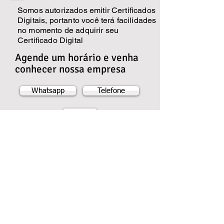
Somos autorizados emitir Certificados
Digitais, portanto você terá facilidades
no momento de adquirir seu
Certificado Digital
Agende um horário e venha
conhecer nossa empresa
Whatsapp
Telefone
e-mail
MARILLUZ CONTABILIDADE
E ASSESSORIA
EMPRESARIAL
Registro no C.R.C. 2SP022562/o-8
Rua Jurandir Ferraz de Campos, 943,
Nova Aparecida - Campinas SP.